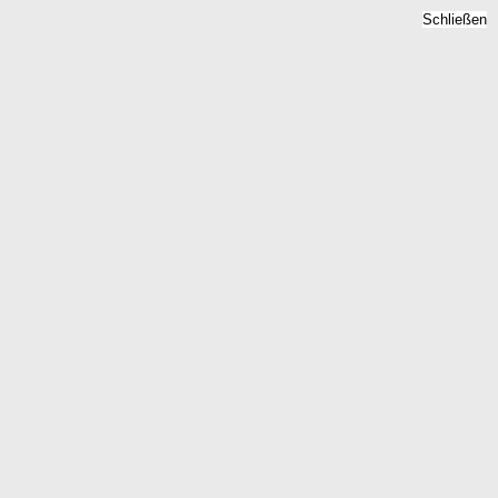
Schließen
Neubauprojekte
Langeneichstaedt, Sachsen-
Anhalt - Neubau 2026
Home
Sachsen-Anhalt
Langeneichstaedt