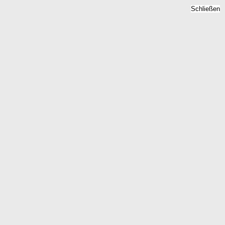
Schließen
Neubauprojekte Peritz,
Sachsen - Neubau 2026
Home
Sachsen
Peritz